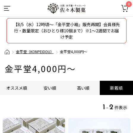
0
【8/5（水）12時頃〜「金平堂小箱」販売再開】会員様先
行・数量限定（おひとり様10個まで）※1～2週間でお届
け予定
金平堂（KONPEIDOU）
金平堂4,000円～
金平堂4,000円～
オススメ順
安い順
高い順
新着順
1
2
-
件表示