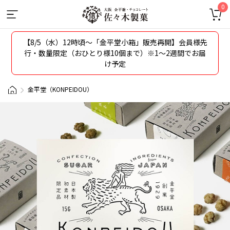
0
【8/5（水）12時頃〜「金平堂小箱」販売再開】会員様先
行・数量限定（おひとり様10個まで）※1～2週間でお届
け予定
金平堂（KONPEIDOU）