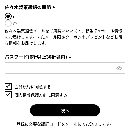
須
佐々木製菓通信の購読
)
(
可
必
否
須
佐々木製菓通信メールをご購読いただくと、新製品やセール情報
)
をお届けします。またメール限定クーポンやプレゼントなどお得
な情報をお届けします。
パスワード(6桁以上30桁以内)
(
必
須
)
会員規約
に同意する
個人情報保護方針
に同意する
次へ
登録に必要な認証コードをメールにてお送りします。