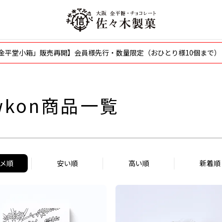
〜
並び順
タグ
〜「金平堂小箱」販売再開】会員様先行・数量限定（おひとり様10個まで）
新着
会員価格あり
送料無料
お買い得
オス
のし対応可
限定ラッピング
wkon商品一覧
検索
メ順
安い順
高い順
新着順