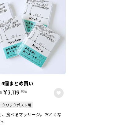
n 4個まとめ買い
税込
格
¥
3,119
クリックポスト可
く、食べるマッサージ。おとくな
い。