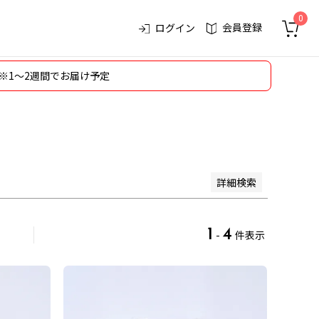
0
会員登録
ログイン
※1～2週間でお届け予定
順
登録順
価格が安い順
価格が高い順
スメ順
レビュー順
キーワードヒット順
詳細検索
1
4
-
件表示