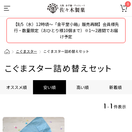
0
【8/5（水）12時頃〜「金平堂小箱」販売再開】会員様先
行・数量限定（おひとり様10個まで）※1～2週間でお届
け予定
こぐまスター
こぐまスター詰め替えセット
こぐまスター詰め替えセット
オススメ順
安い順
高い順
新着順
1
1
-
件表示