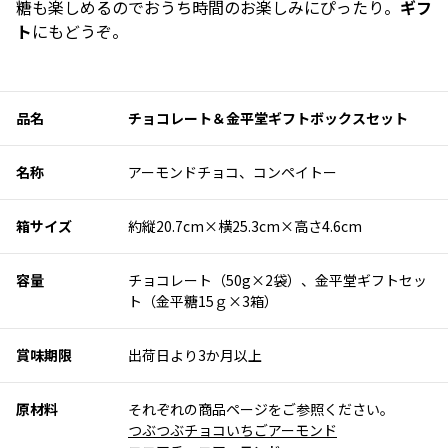
糖も楽しめるのでおうち時間のお楽しみにぴったり。
ギフ
ト
にもどうぞ。
品名
チョコレート＆金平堂ギフトボックスセット
名称
アーモンドチョコ、コンペイトー
箱サイズ
約縦20.7cm×横25.3cm×高さ4.6cm
容量
チョコレート（50g×2袋）、金平堂ギフトセッ
ト（金平糖15ｇ×3箱）
賞味期限
出荷日より3か月以上
原材料
それぞれの商品ページをご参照ください。
つぶつぶチョコいちごアーモンド