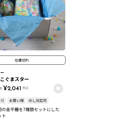
在庫切れ
ター
こぐまスター
税込
格
¥
2,041
あり
お買い得
のし対応可
用の金平糖を7種類セットにした
ット