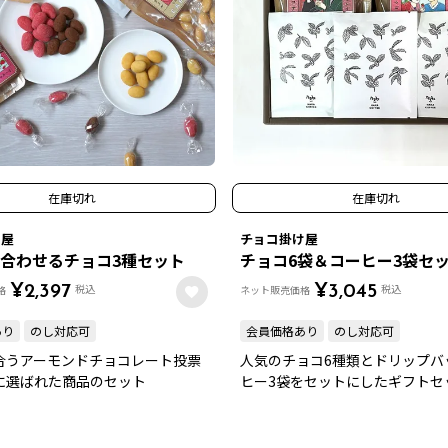
在庫切れ
在庫切れ
け屋
チョコ掛け屋
合わせるチョコ3種セット
チョコ6袋＆コーヒー3袋セ
税込
税込
格
¥
2,397
ネット販売価格
¥
3,045
あり
のし対応可
会員価格あり
のし対応可
合うアーモンドチョコレート投票
人気のチョコ6種類とドリップバ
に選ばれた商品のセット
ヒー3袋をセットにしたギフトセ