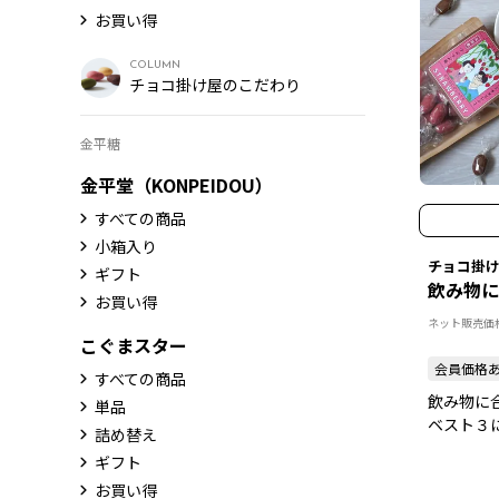
お買い得
COLUMN
チョコ掛け屋のこだわり
金平糖
金平堂（KONPEIDOU）
すべての商品
小箱入り
チョコ掛
ギフト
飲み物に
お買い得
ネット販売価
こぐまスター
会員価格
すべての商品
飲み物に
単品
ベスト３
詰め替え
ギフト
お買い得