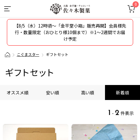
0
【8/5（水）12時頃〜「金平堂小箱」販売再開】会員様先
行・数量限定（おひとり様10個まで）※1～2週間でお届
け予定
こぐまスター
ギフトセット
ギフトセット
オススメ順
安い順
高い順
新着順
1
2
-
件表示