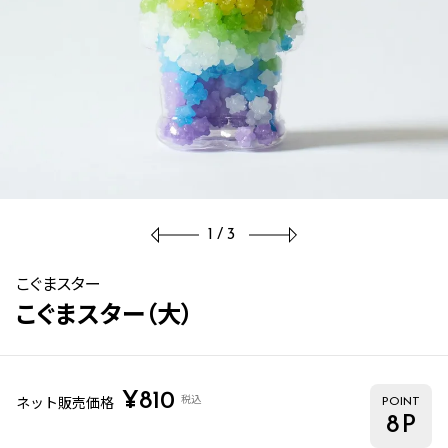
1/3
こぐまスター
こぐまスター（大）
¥
810
税込
ネット販売価格
POINT
8
P