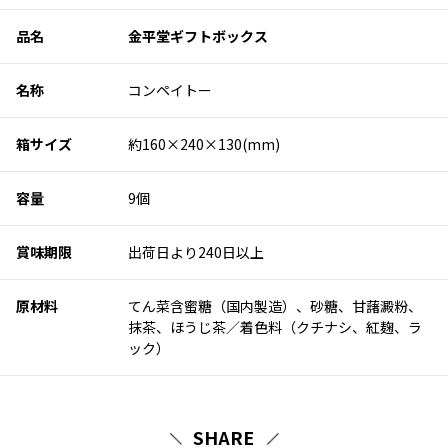
品名
金平堂ギフトボックス
名称
コンペイトー
箱サイズ
約160×240×130(mm)
容量
9個
賞味期限
出荷日より240日以上
原材料
てん菜含蜜糖（国内製造）、砂糖、甘藷澱粉、
抹茶、ほうじ茶／着色料（クチナシ、紅麹、ラ
ック）
SHARE