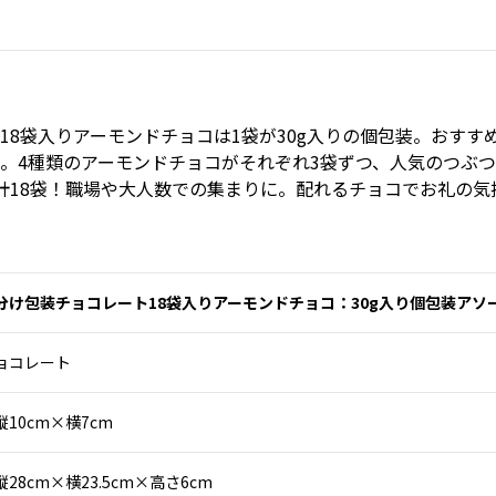
18袋入りアーモンドチョコは1袋が30g入りの個包装。
おすす
。4種類のアーモンドチョコがそれぞれ3袋ずつ、人気のつぶ
計18袋！職場や大人数での集まりに。配れるチョコでお礼の気
分け包装チョコレート18袋入りアーモンドチョコ：30g入り個包装アソ
ョコレート
縦10cm×横7cm
縦28cm×横23.5cm×高さ6cm