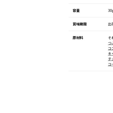
容量
30
賞味期限
出
原材料
そ
つ
コ
キ
チ
コ