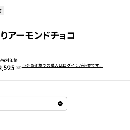
可
りアーモンドチョコ
員特別価格
※会員価格での購入はログインが必要です。
2,525
税込