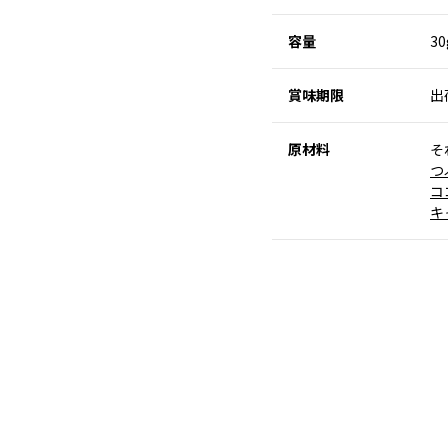
容量
3
賞味期限
出
原材料
そ
つ
コ
キ