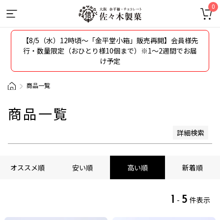
並び順
0
新着順
登録順
【8/5（水）12時頃〜「金平堂小箱」販売再開】会員様先
価格が安い順
行・数量限定（おひとり様10個まで）※1～2週間でお届
価格が高い順
け予定
オススメ順
レビュー順
商品一覧
キーワードヒット順
商品一覧
検索
詳細検索
オススメ順
安い順
高い順
新着順
1
5
-
件表示