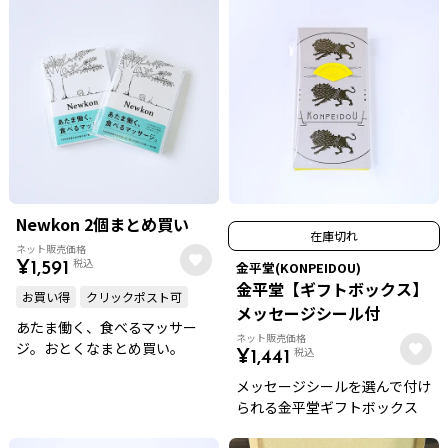
Newkon 2個まとめ買い
在庫切れ
ネット販売価格
税込
金平堂(KONPEIDOU)
¥
1,591
金平堂【ギフトボックス】
お買い得
クリックポスト可
メッセージシール付
あたま働く、食べるマッサー
ネット販売価格
ジ。おとくなまとめ買い。
税込
¥
1,441
メッセージシールを選んで付け
られる金平堂ギフトボックス