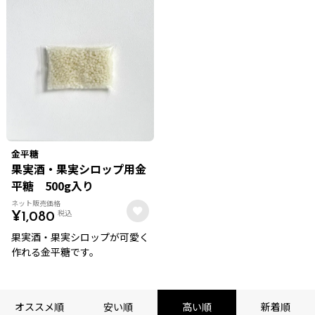
金平糖
果実酒・果実シロップ用金
平糖 500g入り
ネット販売価格
税込
¥
1,080
果実酒・果実シロップが可愛く
作れる金平糖です。
オススメ順
安い順
高い順
新着順